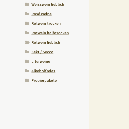
Weisswein lieblich
Rosé Weine
Rotwein trocken
Rotwein halbtrocken
Rotwein lieblich
Sekt / Secco
Literweine
Alkoholfreies
Probierpakete