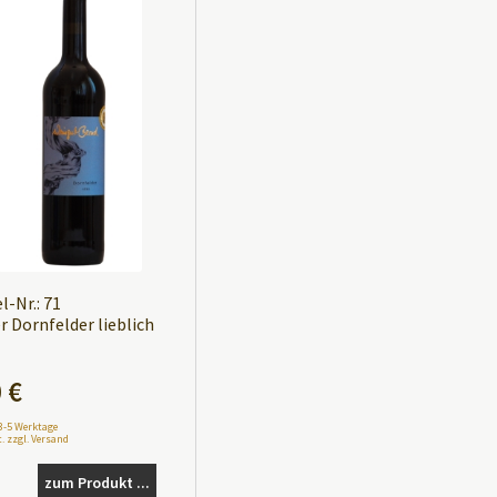
l-Nr.: 71
r Dornfelder lieblich
0
€
 3-5 Werktage
. zzgl. Versand
zum Produkt ...