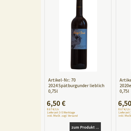
Artikel-Nr.: 70
Artike
2024 Spätburgunder lieblich
2020e
0,75l
0,75l
A
A
6,50
€
6,5
l
l
8.67 €/Ltr.
8.67 €/Ltr.
t
t
Lieferzeit 3-5 Werktage
Lieferzeit
inkl. MwSt. zzgl. Versand
inkl. MwSt
e
e
r
r
zum Produkt ...