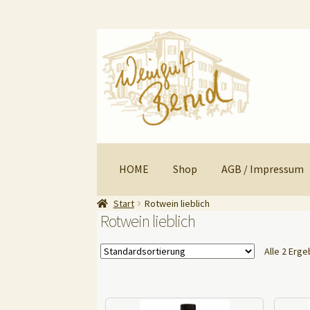
Zur
Zum
Navigation
Inhalt
springen
springen
HOME
Shop
AGB / Impressum
Start
Rotwein lieblich
Rotwein lieblich
Alle 2 Erg