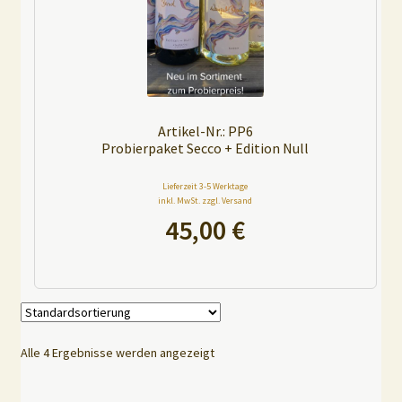
:
Artikel-Nr.: PP6
Probierpaket Secco + Edition Null
Lieferzeit 3-5 Werktage
inkl. MwSt. zzgl. Versand
45,00
€
A
l
t
e
Alle 4 Ergebnisse werden angezeigt
r
n