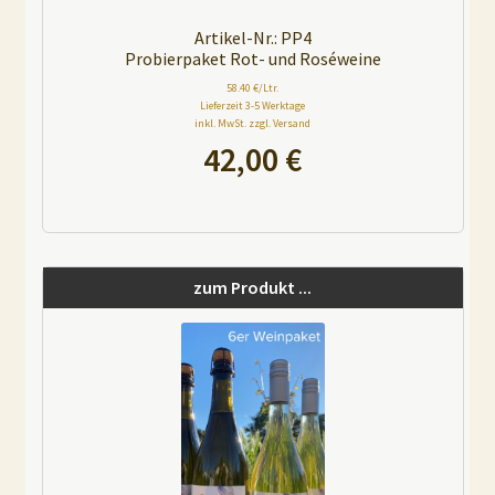
Artikel-Nr.: PP4
Probierpaket Rot- und Roséweine
58.40 €/Ltr.
Lieferzeit 3-5 Werktage
inkl. MwSt. zzgl. Versand
42,00
€
A
l
t
zum Produkt ...
e
r
n
a
t
i
v
e