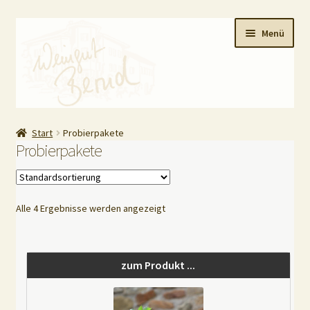
Zur
Zum
Menü
Navigation
Inhalt
springen
springen
HOME
Start
Probierpakete
Probierpakete
Shop
Unterm
AGB / Impressum
Alle 4 Ergebnisse werden angezeigt
öffnen
Datenschutz
zum Produkt ...
Unterm
Kasse
öffnen
Barrierefreiheit