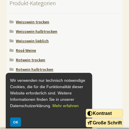
r
Produkt-Kategorien
n
a
Weisswein trocken
t
i
Weisswein halbtrocken
v
Weisswein lieblich
e
Rosé Weine
:
Rotwein trocken
Rotwein halbtrocken
Rotwein lieblich
Wir verwenden nur technisch notwendige
Cookies, die für die Funktionalität dieser
Sekt / Secco
Website erforderlich sind. Weitere
Literweine
Informationen finden Sie in unserer
Datenschutzerklärung.
Mehr erfahren
Alkoholfreies
Kontrast
Probierpakete
OK
Große Schrift