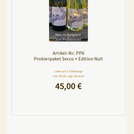
e
:
Artikel-Nr.: PP6
Probierpaket Secco + Edition Null
Lieferzeit 3-5 Werktage
inkl. MwSt. zzgl. Versand
45,00
€
A
l
t
e