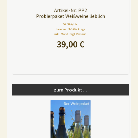
Artikel-Nr.: PP2
Probierpaket Weißweine lieblich
52.00 €/Ltr.
Lieferzeit 3-5 Werktage
inkl. MwSt. zzgl. Versand
39,00
€
A
l
t
e
zum Produkt ...
r
n
a
t
i
v