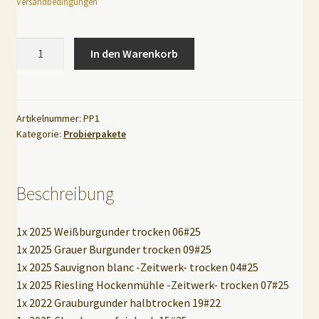
Versandbedingungen
Artikel-
In den Warenkorb
Nr.:
A
PP1
l
Probierpaket
t
Weißweine
Artikelnummer:
PP1
e
Kategorie:
Probierpakete
trocken
r
-
n
halbtrocken
a
Menge
Beschreibung
t
i
1x 2025 Weißburgunder trocken 06#25
v
1x 2025 Grauer Burgunder trocken 09#25
e
1x 2025 Sauvignon blanc -Zeitwerk- trocken 04#25
:
1x 2025 Riesling Hockenmühle -Zeitwerk- trocken 07#25
1x 2022 Grauburgunder halbtrocken 19#22