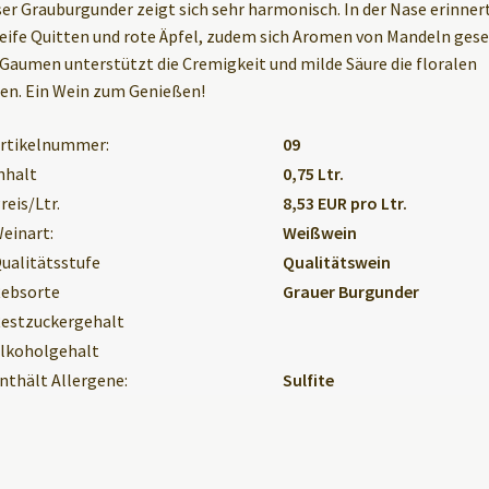
ser Grauburgunder zeigt sich sehr harmonisch. In der Nase erinnert
e
reife Quitten und rote Äpfel, zudem sich Aromen von Mandeln gese
:
Gaumen unterstützt die Cremigkeit und milde Säure die floralen
en. Ein Wein zum Genießen!
rtikelnummer:
09
nhalt
0,75 Ltr.
reis/Ltr.
8,53 EUR pro Ltr.
einart:
Weißwein
ualitätsstufe
Qualitätswein
ebsorte
Grauer Burgunder
estzuckergehalt
lkoholgehalt
nthält Allergene:
Sulfite