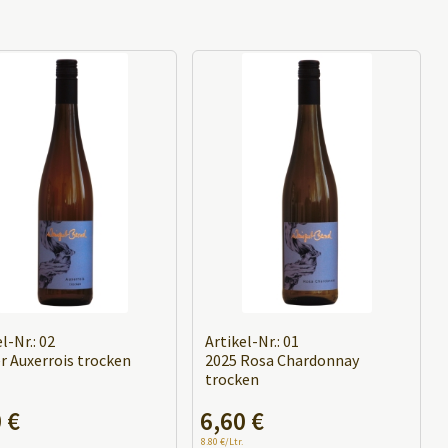
l-Nr.: 02
Artikel-Nr.: 01
r Auxerrois trocken
2025 Rosa Chardonnay
trocken
0
€
6,60
€
A
8.80 €/Ltr.
l