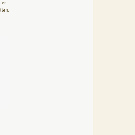
 er
llen.