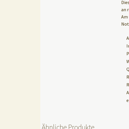
Die
an 
Am 
Not
A
I
P
W
Q
R
R
A
e
Ähnliche Produkte