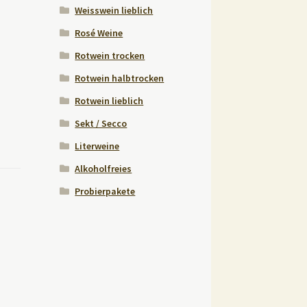
Weisswein lieblich
Rosé Weine
Rotwein trocken
Rotwein halbtrocken
Rotwein lieblich
Sekt / Secco
Literweine
Alkoholfreies
Probierpakete