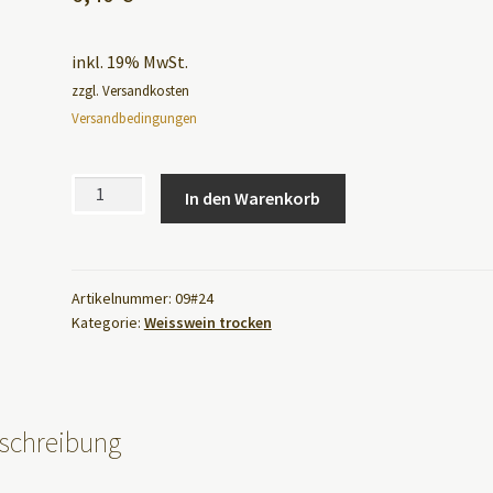
inkl. 19% MwSt.
zzgl. Versandkosten
Versandbedingungen
Artikel-
In den Warenkorb
Nr.:
A
09
l
2024er
t
Grauburgunder
Artikelnummer:
09#24
e
Kategorie:
Weisswein trocken
trocken
r
0,75l
n
Menge
a
t
schreibung
i
v