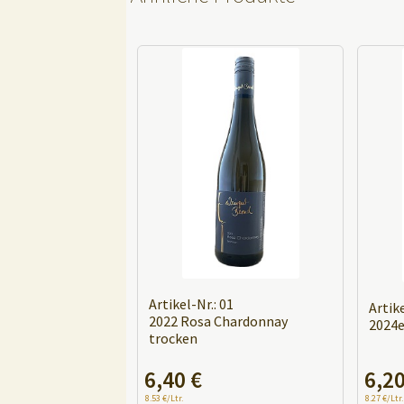
Artikel-Nr.: 01
Artike
2022 Rosa Chardonnay
2024e
trocken
A
6,40
€
6,2
A
l
l
8.53 €/Ltr.
8.27 €/Ltr.