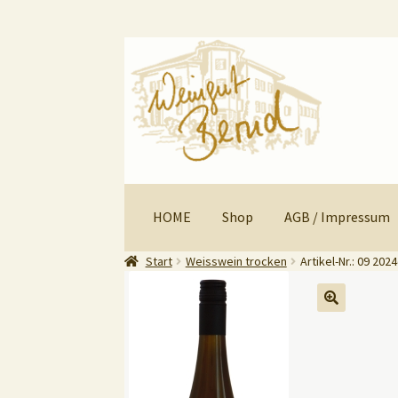
Zur
Zum
Navigation
Inhalt
springen
springen
HOME
Shop
AGB / Impressum
Start
Weisswein trocken
Artikel-Nr.: 09 20