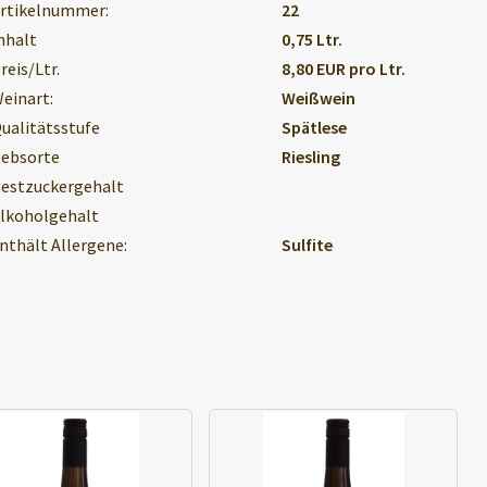
rtikelnummer:
22
e
nhalt
0,75 Ltr.
:
reis/Ltr.
8,80 EUR pro Ltr.
einart:
Weißwein
ualitätsstufe
Spätlese
ebsorte
Riesling
estzuckergehalt
lkoholgehalt
nthält Allergene:
Sulfite