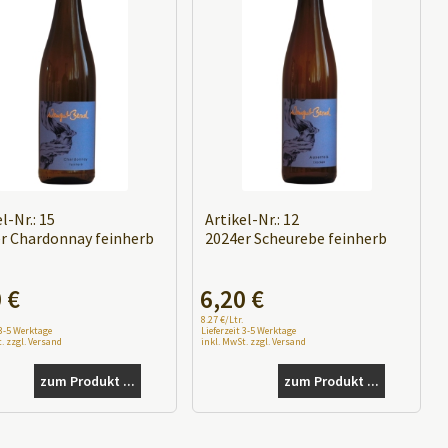
l-Nr.: 15
Artikel-Nr.: 12
r Chardonnay feinherb
2024er Scheurebe feinherb
A
0
€
6,20
€
l
8.27 €/Ltr.
t
 3-5 Werktage
Lieferzeit 3-5 Werktage
. zzgl. Versand
inkl. MwSt. zzgl. Versand
e
r
zum Produkt ...
zum Produkt ...
n
a
t