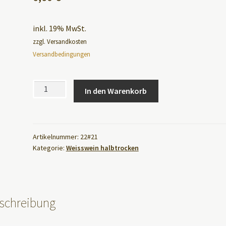
inkl. 19% MwSt.
zzgl. Versandkosten
Versandbedingungen
Artikel-
In den Warenkorb
Nr.:
A
22
l
2021er
t
Riesling
Artikelnummer:
22#21
e
Kategorie:
Weisswein halbtrocken
feinherb
r
Menge
n
a
t
schreibung
i
v