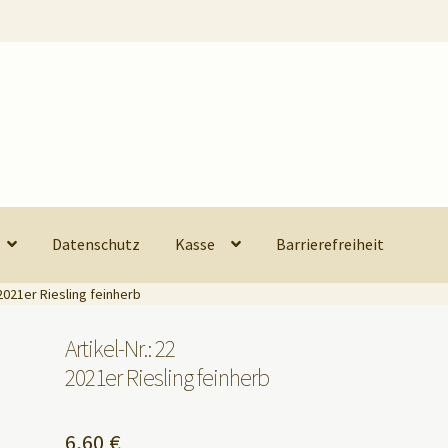
Datenschutz
Kasse
Barrierefreiheit
 2021er Riesling feinherb
Artikel-Nr.: 22
2021er Riesling feinherb
6,60
€