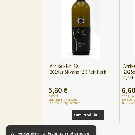
Artikel-Nr.: 20
Artike
2019er Silvaner 2.0 feinherb
2025e
0,75l
A
5,60
€
6,6
A
l
7.47 €/Ltr.
8.80 €/Ltr.
l
t
Lieferzeit 3-5 Werktage
Lieferzeit
inkl. MwSt. zzgl. Versand
inkl. MwSt
t
e
e
r
zum Produkt ...
r
n
n
a
a
t
Wir verwenden nur technisch notwendige