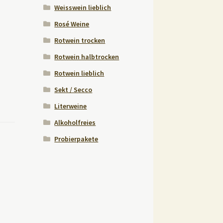
Weisswein lieblich
Rosé Weine
Rotwein trocken
Rotwein halbtrocken
Rotwein lieblich
Sekt / Secco
Literweine
Alkoholfreies
Probierpakete