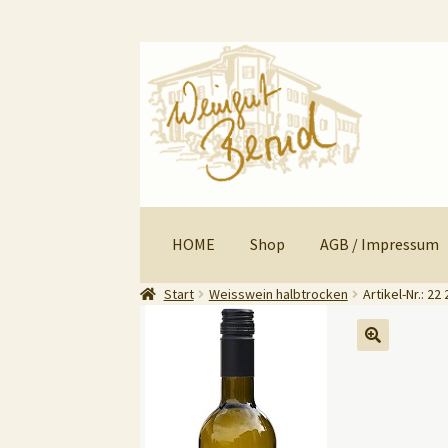
Zur
Zum
Navigation
Inhalt
springen
springen
HOME
Shop
AGB / Impressum
Start
Weisswein halbtrocken
Artikel-Nr.: 22