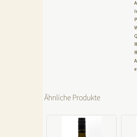
A
I
P
W
Q
R
R
A
e
Ähnliche Produkte