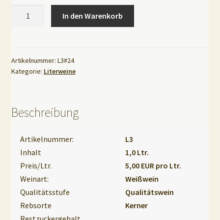
Artikel-
In den Warenkorb
Nr.:
A
L3
l
Kerner
t
halbtrocken
Artikelnummer:
L3#24
e
Kategorie:
Literweine
1,0l
r
Menge
n
a
Beschreibung
t
i
Artikelnummer:
L3
v
Inhalt
1,0 Ltr.
e
Preis/Ltr.
5,00 EUR pro Ltr.
:
Weinart:
Weißwein
Qualitätsstufe
Qualitätswein
Rebsorte
Kerner
Restzuckergehalt