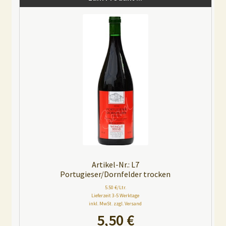
r
n
a
t
i
v
e
:
Artikel-Nr.: L7
Portugieser/Dornfelder trocken
5.50 €/Ltr.
Lieferzeit 3-5 Werktage
inkl. MwSt. zzgl. Versand
5,50
€