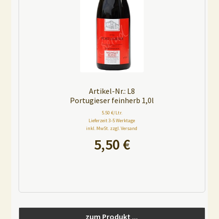
v
e
:
Artikel-Nr.: L8
Portugieser feinherb 1,0l
5.50 €/Ltr.
Lieferzeit 3-5 Werktage
inkl. MwSt. zzgl. Versand
5,50
€
A
l
t
e
zum Produkt ...