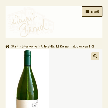
Zur
Zum
Menü
Navigation
Inhalt
springen
springen
HOME
Start
Literweine
Artikel-Nr.: L3 Kerner halbtrocken 1,0l
Shop
Unterm
AGB / Impressum
öffnen
Datenschutz
Unterm
Kasse
öffnen
Barrierefreiheit