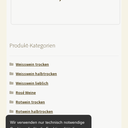
A
l
t
e
r
Produkt-Kategorien
n
a
Weisswein trocken
t
i
Weisswein halbtrocken
v
Weisswein lieblich
e
Rosé Weine
:
Rotwein trocken
Rotwein halbtrocken
Rotwein lieblich
Wir verwenden nur technisch notwendige