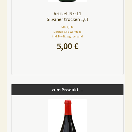
Artikel-Nr.: L1
Silvaner trocken 1,0l
5.00 €/Ltr.
Lieferzeit 3-5 Werktage
inkl. MwSt. zzgl. Versand
5,00
€
A
l
t
e
zum Produkt ...
r
n
a
t
i