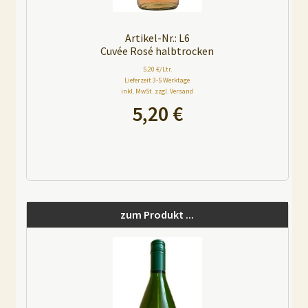
Artikel-Nr.: L6
Cuvée Rosé halbtrocken
5.20 €/Ltr.
Lieferzeit 3-5 Werktage
inkl. MwSt. zzgl. Versand
5,20
€
A
l
t
e
zum Produkt ...
r
n
a
t
i