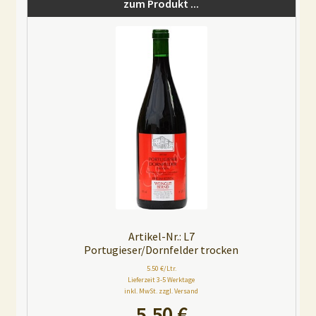
zum Produkt ...
r
n
a
t
i
v
e
:
Artikel-Nr.: L7
Portugieser/Dornfelder trocken
5.50 €/Ltr.
Lieferzeit 3-5 Werktage
inkl. MwSt. zzgl. Versand
5,50
€