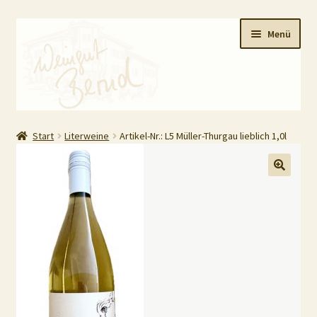
Zur
Zum
Menü
Navigation
Inhalt
springen
springen
HOME
Start
Literweine
Artikel-Nr.: L5 Müller-Thurgau lieblich 1,0l
Shop
Unterm
AGB / Impressum
öffnen
Datenschutz
Unterm
Kasse
öffnen
Barrierefreiheit