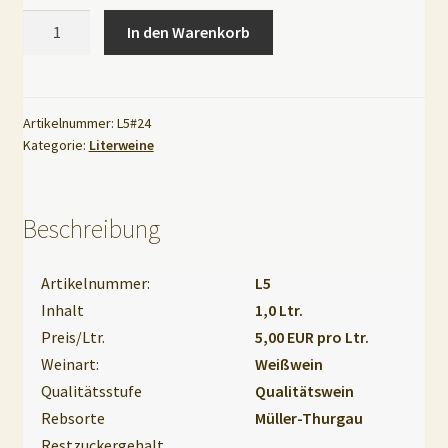
Artikel-
In den Warenkorb
Nr.:
A
L5
l
Müller-
t
Thurgau
Artikelnummer:
L5#24
e
Kategorie:
Literweine
lieblich
r
1,0l
n
Menge
a
Beschreibung
t
i
Artikelnummer:
L5
v
Inhalt
1,0 Ltr.
e
Preis/Ltr.
5,00 EUR pro Ltr.
:
Weinart:
Weißwein
Qualitätsstufe
Qualitätswein
Rebsorte
Müller-Thurgau
Restzuckergehalt