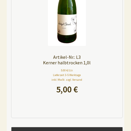
v
e
:
Artikel-Nr.: L3
Kerner halbtrocken 1,0l
5.00 €/Ltr.
Lieferzeit 3-5 Werktage
inkl. MwSt. zzgl. Versand
5,00
€
A
l
t
e